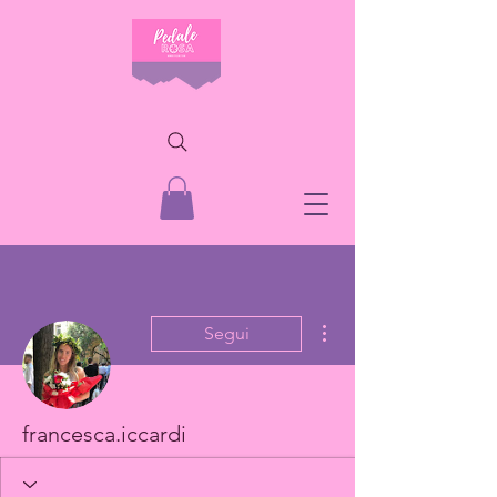
Altre azioni
Segui
francesca.iccardi