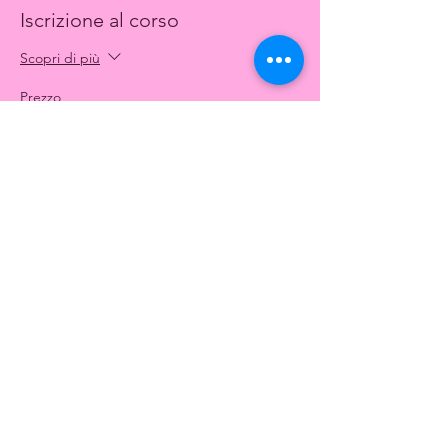
partecipante e sarà tenuto da un tecnico
Iscrizione al corso
Federale, verrà rilasciato anche attestato di
partecipazione come da normativa FCI
Scopri di più
Online sul sito
pedalerosa.net
o contatta
Prezzo
l’istruttore al 3394404949
Emidio Terra
35,00 €
+0,88 € di commissione di servizio sui
biglietti
Condividi questo evento
CONTACT US