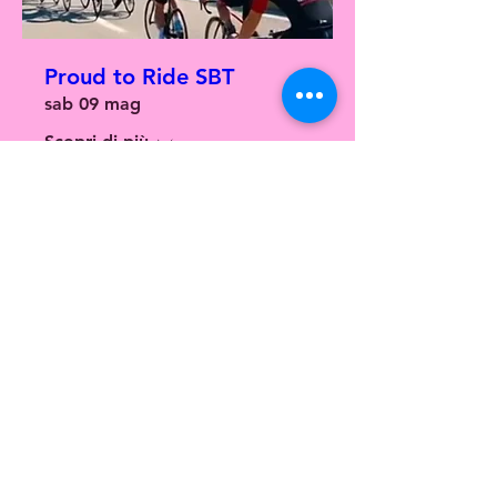
Proud to Ride SBT
sab 09 mag
Scopri di più
Dettagli
CONTACT US
Hai dubbi? Non esitare a scrivere.
asdpedalerosa@gmail.com
©2022 by Pedale Rosa