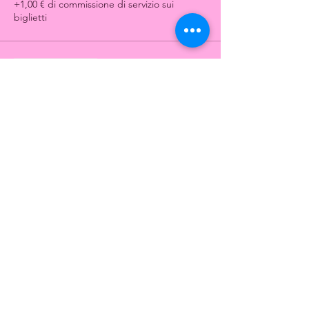
+1,00 € di commissione di servizio sui
biglietti
Vendita terminata
Tipo di biglietto
Proud to ride Toscana - single
Scopri di più
Prezzo
120,00 €
Vendita terminata
Tipo di biglietto
Proud to Ride - Camera Tripla
Scopri di più