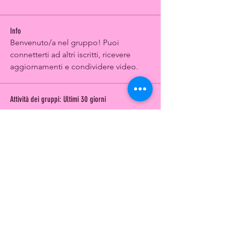
Info
Benvenuto/a nel gruppo! Puoi 
connetterti ad altri iscritti, ricevere 
aggiornamenti e condividere video.
Attività dei gruppi: Ultimi 30 giorni
0
Nuovi post
0
Nuovo Membri
CONTACT US
Hai dubbi? Non esitare a scrivere.