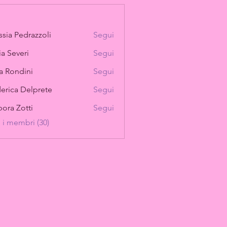
ssia Pedrazzoli
Segui
ia Severi
Segui
sa Rondini
Segui
ndini
erica Delprete
Segui
ora Zotti
Segui
i i membri (30)