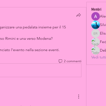
Membri
Ale
Silv
anizzare una pedalata insieme per il 15 
Eli
Elisa Ro
rso Rimini e una verso Modena? 
Fed
ciato l'evento nella sezione eventi. 
Deb
Vedi tutt
2 commenti