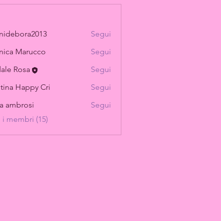
nidebora2013
Segui
ica Marucco
Segui
ale Rosa
Segui
stina Happy Cri
Segui
ia ambrosi
Segui
i i membri (15)