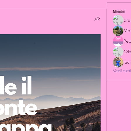
Membri
bru
Mon
Ped
Cri
luc
Vedi tutt