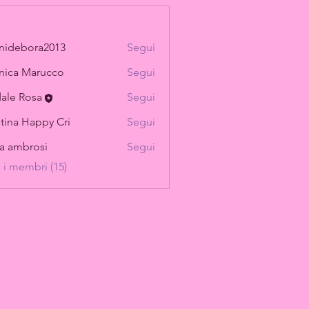
nidebora2013
Segui
ica Marucco
Segui
ale Rosa
Segui
stina Happy Cri
Segui
ia ambrosi
Segui
i i membri (15)