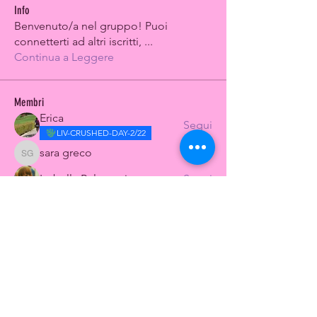
Info
Benvenuto/a nel gruppo! Puoi
connetterti ad altri iscritti,
...
Continua a Leggere
Membri
Erica
Segui
LIV-CRUSHED-DAY-2/22
sara greco
Segui
sara greco
Isabella Balzarotti
Segui
Marcella Legger
Segui
Pedale Rosa
Segui
Vedi tutti i membri (8)
CONTACT US