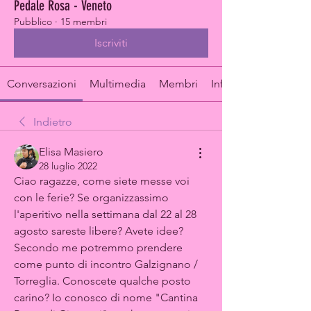
Pedale Rosa - Veneto
Pubblico
·
15 membri
Iscriviti
Conversazioni
Multimedia
Membri
Info
Indietro
Elisa Masiero
28 luglio 2022
Ciao ragazze, come siete messe voi 
con le ferie? Se organizzassimo 
l'aperitivo nella settimana dal 22 al 28 
agosto sareste libere? Avete idee? 
Secondo me potremmo prendere 
come punto di incontro Galzignano / 
Torreglia. Conoscete qualche posto 
carino? Io conosco di nome "Cantina 