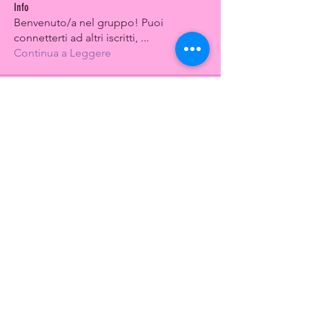
Info
Benvenuto/a nel gruppo! Puoi
connetterti ad altri iscritti,
...
Continua a Leggere
Membri
brunidebora2013
Segui
Monica Marucco
Segui
Pedale Rosa
Segui
Cristina Happy Cri
Segui
lucia ambrosi
Segui
Vedi tutti i membri (15)
CONTACT US